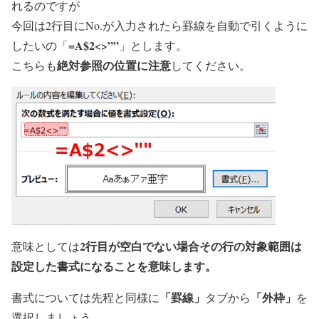
れるのですが
今回は2行目にNo.が入力されたら罫線を自動で引くように
=A$2<>””
したいの「
」とします。
絶対参照の位置に注意
こちらも
してください。
2行目が空白でない場合その行の対象範囲は
意味としては
設定した書式になることを意味します。
「罫線」
「外枠」
書式については先程と同様に
タブから
を
選択しましょう。