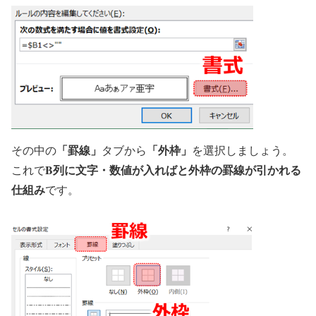
「罫線」
「外枠」
その中の
タブから
を選択しましょう。
B列に文字・数値が入ればと外枠の罫線が引かれる
これで
仕組み
です。