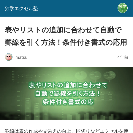
独学エクセル塾
表やリストの追加に合わせて自動で
罫線を引く方法！条件付き書式の応用
matsu
4年前
罫線は表の作成や見栄えの向上、区切りなどエクセルを使