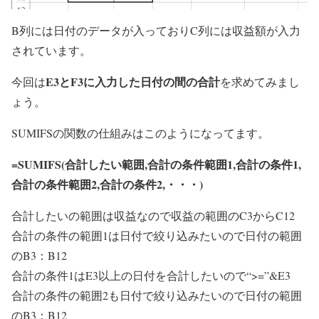
B列には日付のデータが入っておりC列には収益額が入力
されています。
E3
と
F3
に入力した日付の間の合計
今回は
を求めてみまし
ょう。
SUMIFSの関数の仕組みはこのようになってます。
=SUMIFS(
合計したい範囲
,
合計の条件範囲1
,
合計の条件1
,
合計の条件範囲2
,
合計の条件2
,・・・)
合計したいの範囲
は収益なので収益の範囲の
C3からC12
合計の条件の範囲1
は日付で絞り込みたいので日付の範囲
の
B3：B12
合計の条件1
はE3以上の日付を合計したいので
“>=”&E3
合計の条件の範囲2
も日付で絞り込みたいので日付の範囲
の
B3：B12