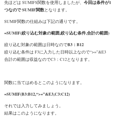
今回は条件が1
先ほどは SUMIFS関数を使用しましたが、
つなので SUMIF関数
となります。
SUMIF関数の仕組みは下記の通りです。
=SUMIF(
絞り込む対象の範囲
,
絞り込む条件
,
合計の範囲
)
B3：B12
絞り込む対象の範囲
は日時なので
絞り込む条件
は F3に入力した日時以上なので
“>=”&E3
合計の範囲
は収益なので
C3
：
C12
となります。
関数に当てはめるとこのようになります。
=SUMIF(
B3:B12
,
“>=”&E3
,
C3:C12
)
それでは入力してみましょう。
結果はこのようになります。