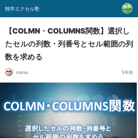
独学エクセル塾
【COLMN・COLUMNS関数】選択し
たセルの列数・列番号とセル範囲の列
数を求める
matsu
5年前