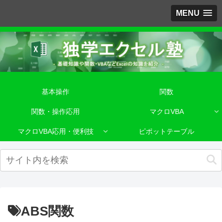
MENU
基本操作
関数
関数・操作応用
マクロVBA
マクロVBA応用・便利技
ピポットテーブル
ABS関数