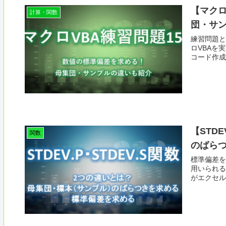
【マクロ
計算・関数
団・サ
練習問題と
ロVBAを
コード作成
【STD
関数
のばら
標準偏差を
用いられる
がエクセル