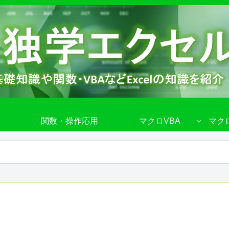
関数・操作応用
マクロVBA
マク