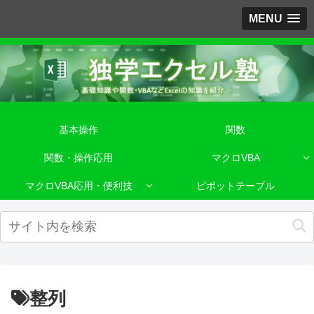
MENU
基本操作
関数
関数・操作応用
マクロVBA
マクロVBA応用・便利技
ピポットテーブル
整列