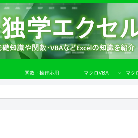
関数・操作応用
マクロVBA
マク