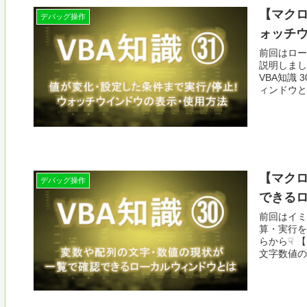
【マクロ
デバッグ操作
ォッチ
前回はロー
説明しまし
VBA知識
ィンドウとは
【マクロ
デバッグ操作
できる
前回はイミ
算・実行を
らから☟ 
文字数値の確