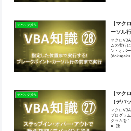
【マクロ
デバッグ操作
ーソル
マクロVB
ムの実行に
ン・オバー
(dokugaku.
【マクロ
デバッグ操作
（デバ
マクロVB
プログラム
グラムを１
► 独...