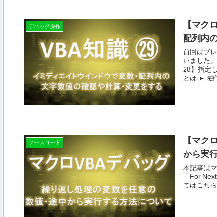
【マクロ
デバッグ操作
配列内
前回はブレ
いました。
28】指定
とは ► 独学
【マクロ
ソースコード
から実行す
本記事はマ
「For N
てはこちらか