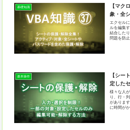
【マクロ
基礎知識
象・全
エクセルに
ルを編集す
結合したり
問題を防止す
【シー
基本操作
定した
様々な人が
り、行・列
があります
に時間がか