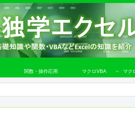
関数・操作応用
マクロVBA
マク