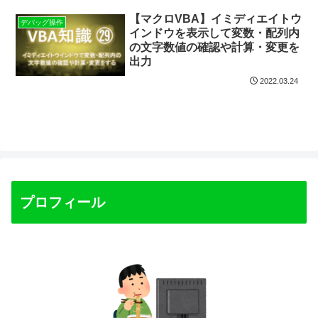
【マクロVBA】イミディエイトウ
デバッグ操作
インドウを表示して変数・配列内
の文字数値の確認や計算・変更を
出力
2022.03.24
プロフィール