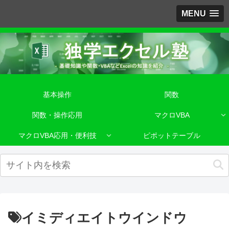
MENU
基本操作
関数
関数・操作応用
マクロVBA
マクロVBA応用・便利技
ピポットテーブル
イミディエイトウインドウ