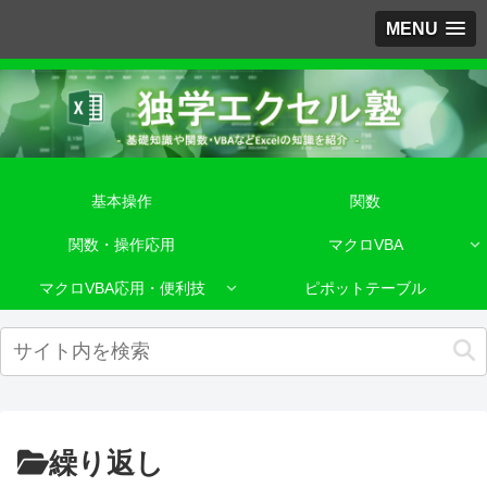
MENU
基本操作
関数
関数・操作応用
マクロVBA
マクロVBA応用・便利技
ピポットテーブル
繰り返し