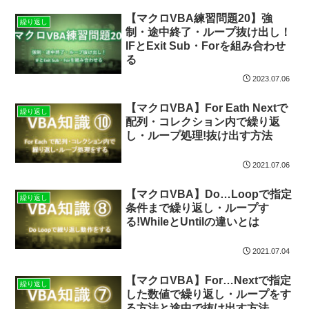
【マクロVBA練習問題20】強
繰り返し
制・途中終了・ループ抜け出し！
IFとExit Sub・Forを組み合わせ
る
2023.07.06
【マクロVBA】For Eath Nextで
繰り返し
配列・コレクション内で繰り返
し・ループ処理!抜け出す方法
2021.07.06
【マクロVBA】Do…Loopで指定
繰り返し
条件まで繰り返し・ループす
る!WhileとUntilの違いとは
2021.07.04
【マクロVBA】For…Nextで指定
繰り返し
した数値で繰り返し・ループをす
る方法と途中で抜け出す方法