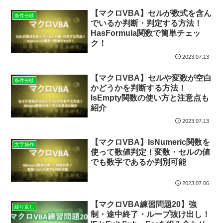
【マクロVBA】セルが数式を含ん
条件分岐
でいるか判断・判定する方法！
HasFormula関数で簡単チェッ
ク！
2023.07.13
【マクロVBA】セルや変数が空白
条件分岐
かどうかを判断する方法！
IsEmpty関数の使い方と注意点も
紹介
2023.07.13
【マクロVBA】IsNumeric関数を
文字操作
使って数値判定！変数・セルの値
でも数字であるか判別可能
2023.07.06
【マクロVBA練習問題20】強
繰り返し
制・途中終了・ループ抜け出し！