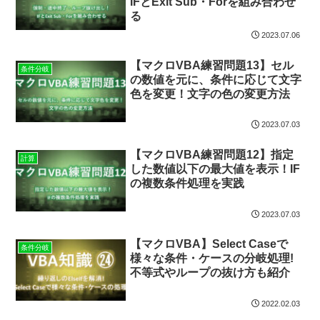
IFとExit Sub・Forを組み合わせ
る
2023.07.06
【マクロVBA練習問題13】セル
条件分岐
の数値を元に、条件に応じて文字
色を変更！文字の色の変更方法
2023.07.03
【マクロVBA練習問題12】指定
計算
した数値以下の最大値を表示！IF
の複数条件処理を実践
2023.07.03
【マクロVBA】Select Caseで
条件分岐
様々な条件・ケースの分岐処理!
不等式やループの抜け方も紹介
2022.02.03