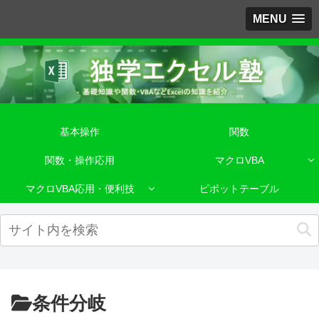
MENU
基本操作
関数
関数・操作応用
マクロVBA
マクロVBA応用・便利技
ピポットテーブル
条件分岐