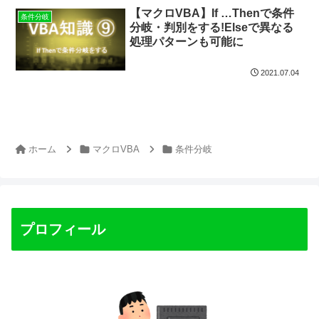
【マクロVBA】If …Thenで条件
条件分岐
分岐・判別をする!Elseで異なる
処理パターンも可能に
2021.07.04
ホーム
マクロVBA
条件分岐
プロフィール