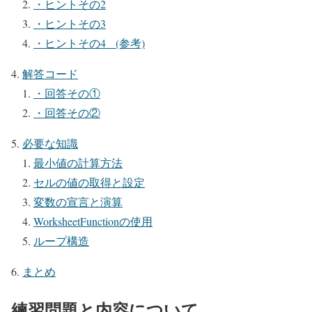
・ヒントその2
・ヒントその3
・ヒントその4 (参考)
解答コード
・回答その①
・回答その②
必要な知識
最小値の計算方法
セルの値の取得と設定
変数の宣言と演算
WorksheetFunctionの使用
ループ構造
まとめ
練習問題と内容について