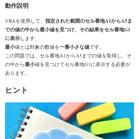
動作説明
指定された範囲のセル番地A1からA5ま
VBAを使用して、
での値の中から最小値を見つけ、その結果をセル番地G1
に表示
します。
最小
一番小さな値
値とは対象の数値を
です。
この問題では、セル番地A1からA5までの値を取得し、そ
最小
の中から
値を見つけてセル番地G1に表示する必要が
あります。
ヒント