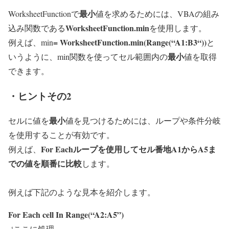
最小
WorksheetFunctionで
値を求めるためには、VBAの組み
WorksheetFunction.min
込み関数である
を使用します。
=
WorksheetFunction.min(Range(“A1:B3
“))
例えば、min
と
最小
いうように、min関数を使ってセル範囲内の
値を取得
できます。
・ヒントその2
最小
セルに値を
値を見つけるためには、ループや条件分岐
を使用することが有効です。
For Eachループを使用してセル番地A1からA5ま
例えば、
での値を順番に比較
します。
例えば下記のような見本を紹介します。
For Each cell In Range(“A2:A5”)
‘ここに処理