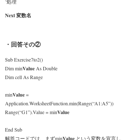
‘処理
Next
変数名
・回答その②
Sub Exercise7to2()
Value
Dim
min
As Double
Dim cell As Range
Value
min
=
Application.WorksheetFunction.min(Range(“A1:A5”))
Value
Range(“G1”).Value =
min
End Sub
Value
解答コードでは、まず
min
という変数を宣言し、