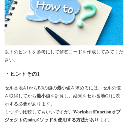
以下のヒントを参考にして解答コードを作成してみてくだ
さい。
・ヒントその1
最小
セル番地A1からB3の値の
値を求めるには、セルの値
最小
を取得してから
値を計算し、結果をセル番地G1に表
示する必要があります。
WorksheetFunctionオブ
１つずつ比較してもいいですが、
ジェクトのminメソッドを使用する方法
があります。