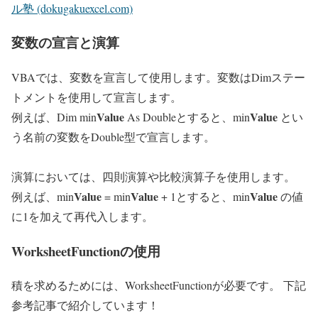
ル塾 (dokugakuexcel.com)
変数の宣言と演算
VBAでは、変数を宣言して使用します。変数はDimステー
トメントを使用して宣言します。
Value
Value
例えば、Dim
min
As Doubleとすると、
min
とい
う名前の変数をDouble型で宣言します。
演算においては、四則演算や比較演算子を使用します。
Value
Value
Value
例えば、
min
=
min
+ 1とすると、
min
の値
に1を加えて再代入します。
WorksheetFunctionの使用
積を求めるためには、WorksheetFunctionが必要です。 下記
参考記事で紹介しています！