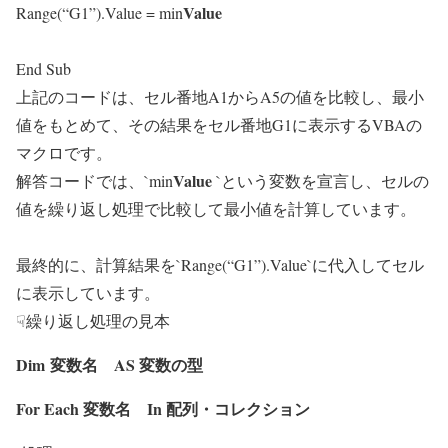
Value
Range(“G1”).Value =
min
End Sub
上記のコードは、セル番地A1からA5の値を比較し、最小
値をもとめて、その結果をセル番地G1に表示するVBAの
マクロです。
Value
解答コードでは、`
min
`という変数を宣言し、セルの
値を繰り返し処理で比較して最小値を計算しています。
最終的に、計算結果を`Range(“G1”).Value`に代入してセル
に表示しています。
☟繰り返し処理の見本
Dim
変数名
AS 変数の型
For Each
変数名
In 配列・コレクション