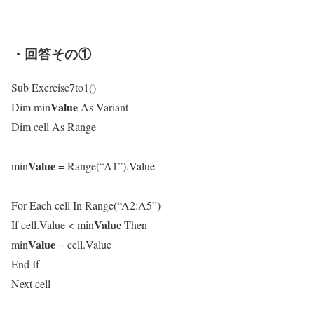
・回答その①
Sub Exercise7to1()
Value
Dim
min
As Variant
Dim cell As Range
Value
min
= Range(“A1”).Value
For Each cell In Range(“A2:A5”)
Value
If cell.Value <
min
Then
Value
min
= cell.Value
End If
Next cell