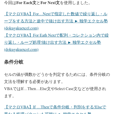
For Each文
For Next文
今回は
と
を使用しました。
【マクロVBA】For…Nextで指定した数値で繰り返し・ル
ープをする方法と途中で抜け出す方法 ► 独学エクセル塾
(dokugakuexcel.com)
【マクロVBA】For Eath Nextで配列・コレクション内で繰
り返し・ループ処理!抜け出す方法 ► 独学エクセル塾
(dokugakuexcel.com)
条件分岐
セルの値が偶数かどうかを判定するためには、条件分岐の
文法を理解する必要があります。
VBAではIf…Then…Else文やSelect Case文などが使用され
ます。
【マクロVBA】If …Thenで条件分岐・判別をする!Elseで
異なる処理パターンも可能に ► 独学エクセル塾