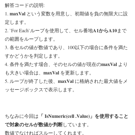
解答コードの説明:
maxVal
1.
という変数を用意し、初期値を負の無限大に設
定します。
A1からA10
2. `For Each`ループを使用して、セル番地
まで
の範囲をループします。
3. 各セルの値が数値であり、100以下の場合に条件を満た
すかどうかを判定します。
maxVal
4. 条件を満たす場合、そのセルの値が現在の
より
maxVal
も大きい場合は、
を更新します。
maxVal
5. ループが終了した後、
に格納された最大値をメ
ッセージボックスで表示します。
「 IsNumeric(
cell
.Value)」を使用すること
ちなみに今回は
で対象のセルが数値か判断
しています。
数値でなければスルーしてくれます。