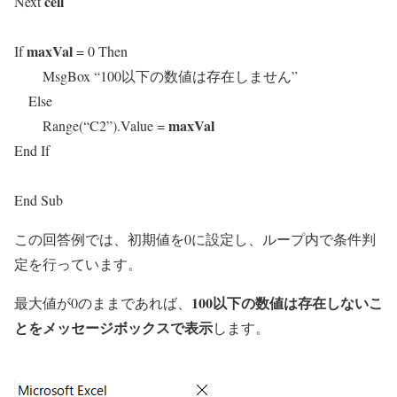
cell
Next
maxVal
If
= 0 Then
MsgBox “100以下の数値は存在しません”
Else
maxVal
Range(“C2”).Value =
End If
End Sub
この回答例では、初期値を0に設定し、ループ内で条件判
定を行っています。
100以下の数値は存在しないこ
最大値が0のままであれば、
とをメッセージボックスで表示
します。