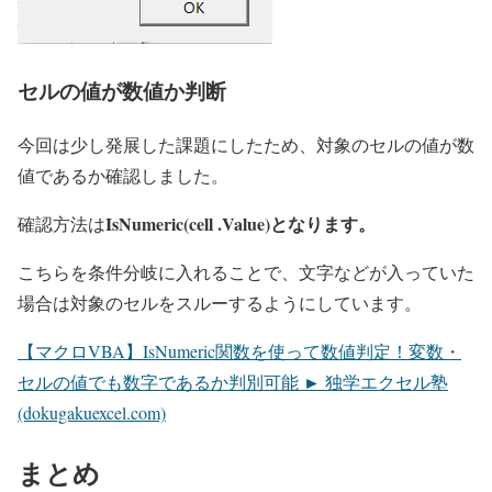
セルの値が数値か判断
今回は少し発展した課題にしたため、対象のセルの値が数
値であるか確認しました。
IsNumeric(
cell
.Value)となります。
確認方法は
こちらを条件分岐に入れることで、文字などが入っていた
場合は対象のセルをスルーするようにしています。
【マクロVBA】IsNumeric関数を使って数値判定！変数・
セルの値でも数字であるか判別可能 ► 独学エクセル塾
(dokugakuexcel.com)
まとめ