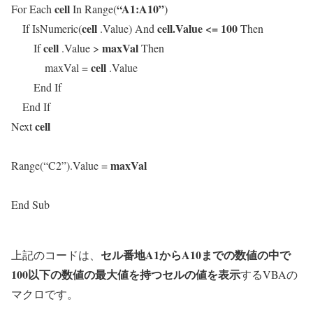
cell
“A1:A10”
For Each
In Range(
)
cell
cell.Value <= 100
If IsNumeric(
.Value) And
Then
cell
maxVal
If
.Value >
Then
cell
maxVal =
.Value
End If
End If
cell
Next
maxVal
Range(“C2”).Value =
End Sub
セル番地A1からA10までの数値の中で
上記のコードは、
100以下の数値の最大値を持つセルの値を表示
するVBAの
マクロです。