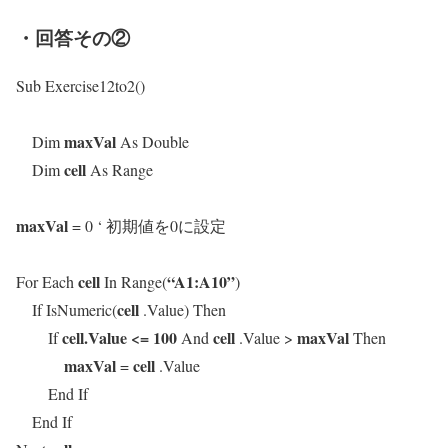
・回答その②
Sub Exercise12to2()
maxVal
Dim
As Double
cell
Dim
As Range
maxVal
= 0 ‘ 初期値を0に設定
cell
“A1:A10”
For Each
In Range(
)
cell
If IsNumeric(
.Value) Then
cell.Value <= 100
cell
maxVal
If
And
.Value >
Then
maxVal
cell
=
.Value
End If
End If