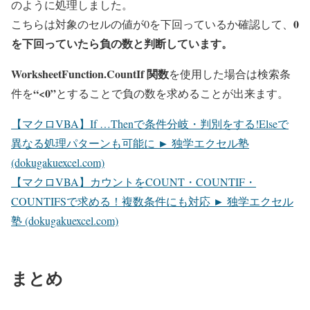
のように処理しました。
0
こちらは対象のセルの値が0を下回っているか確認して、
を下回っていたら負の数と判断しています。
WorksheetFunction.CountIf 関数
を使用した場合は検索条
“<0”
件を
とすることで負の数を求めることが出来ます。
【マクロVBA】If …Thenで条件分岐・判別をする!Elseで
異なる処理パターンも可能に ► 独学エクセル塾
(dokugakuexcel.com)
【マクロVBA】カウントをCOUNT・COUNTIF・
COUNTIFSで求める！複数条件にも対応 ► 独学エクセル
塾 (dokugakuexcel.com)
まとめ