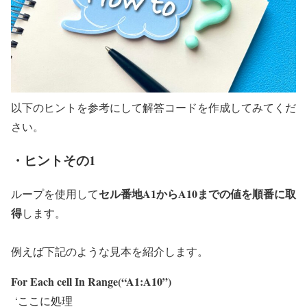
以下のヒントを参考にして解答コードを作成してみてくだ
さい。
・ヒントその1
セル番地A1からA10までの値を順番に取
ループを使用して
得
します。
例えば下記のような見本を紹介します。
For Each cell In Range(“A1:A10”)
‘ここに処理