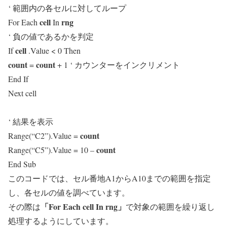
‘ 範囲内の各セルに対してループ
cell
rng
For Each
In
‘ 負の値であるかを判定
cell
If
.Value < 0 Then
count
count
=
+ 1 ‘ カウンターをインクリメント
End If
Next cell
‘ 結果を表示
count
Range(“C2”).Value =
count
Range(“C5”).Value = 10 –
End Sub
このコードでは、セル番地A1からA10までの範囲を指定
し、各セルの値を調べています。
「For Each
cell
In
rng」
その際は
で対象の範囲を繰り返し
処理するようにしています。