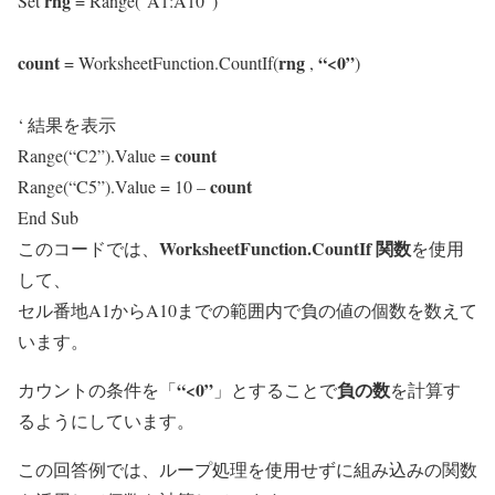
rng
Set
= Range(“A1:A10”)
count
rng
“<0”
= WorksheetFunction.CountIf(
,
)
‘ 結果を表示
count
Range(“C2”).Value =
count
Range(“C5”).Value = 10 –
End Sub
WorksheetFunction.CountIf 関数
このコードでは、
を使用
して、
セル番地A1からA10までの範囲内で負の値の個数を数えて
います。
“<0”
負の数
カウントの条件を「
」とすることで
を計算す
るようにしています。
この回答例では、ループ処理を使用せずに組み込みの関数