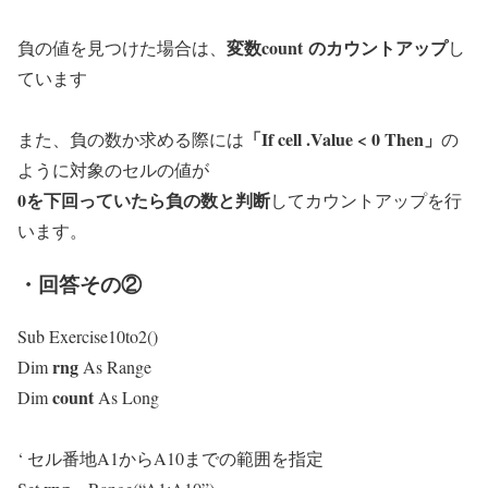
変数
count
のカウントアップ
負の値を見つけた場合は、
し
ています
「If
cell
.Value < 0 Then」
また、負の数か求める際には
の
ように対象のセルの値が
0を下回っていたら負の数と判断
してカウントアップを行
います。
・回答その②
Sub Exercise10to2()
rng
Dim
As Range
count
Dim
As Long
‘ セル番地A1からA10までの範囲を指定