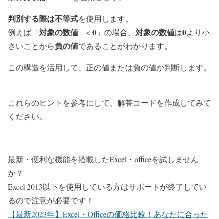
判別する際は不等式
を使用します。
対象の数値
0
対象の数値
0
例えば「
<
」の場合、
は
より小
負の値
さいことから
であることがわかります。
この構造を活用して、正の値または負の値か判断します。
これらのヒントを参考にして、解答コードを作成してみて
ください。
最新・便利な機能を搭載したExcel・officeを試しません
か？
Excel 2013以下を使用している方はサポートが終了してい
るので注意が必要です！
【最新2023年】Excel・Officeの価格比較！あなたに合った