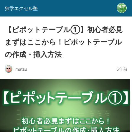
独学エクセル塾
【ピポットテーブル①】初心者必見
まずはここから！ピポットテーブル
の作成・挿入方法
matsu
5年前