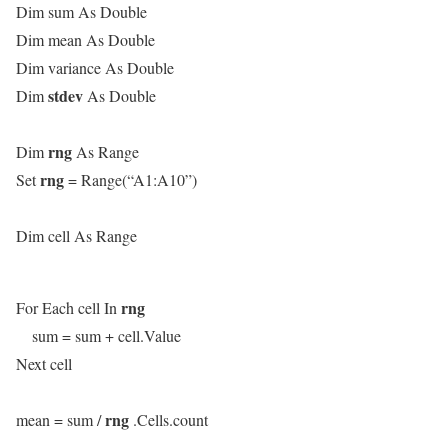
Dim sum As Double
Dim mean As Double
Dim variance As Double
stdev
Dim
As Double
rng
Dim
As Range
rng
Set
= Range(“A1:A10”)
Dim cell As Range
rng
For Each cell In
sum = sum + cell.Value
Next cell
rng
mean = sum /
.Cells.count