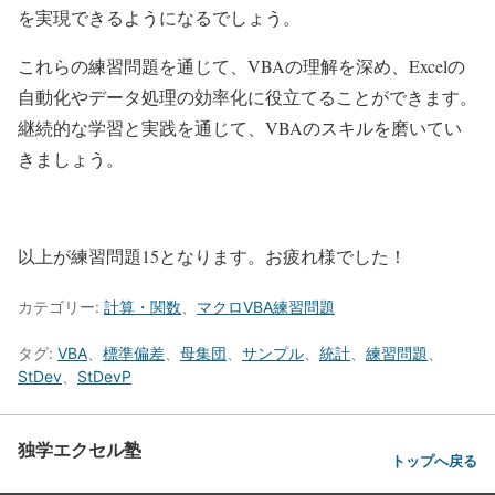
を実現できるようになるでしょう。
これらの練習問題を通じて、VBAの理解を深め、Excelの
自動化やデータ処理の効率化に役立てることができます。
継続的な学習と実践を通じて、VBAのスキルを磨いてい
きましょう。
以上が練習問題15となります。お疲れ様でした！
カテゴリー:
計算・関数
、
マクロVBA練習問題
タグ:
VBA
、
標準偏差
、
母集団
、
サンプル
、
統計
、
練習問題
、
StDev
、
StDevP
独学エクセル塾
トップへ戻る