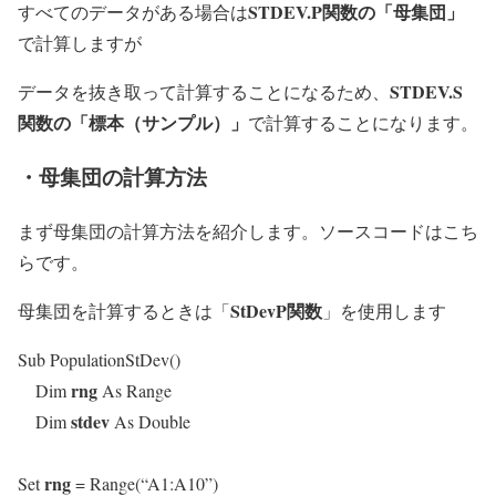
STDEV.P関数の「母集団」
すべてのデータがある場合は
で計算しますが
STDEV.S
データを抜き取って計算することになるため、
関数の「標本（サンプル）」
で計算することになります。
・母集団の計算方法
まず母集団の計算方法を紹介します。ソースコードはこち
らです。
StDevP関数
母集団を計算するときは「
」を使用します
Sub PopulationStDev()
rng
Dim
As Range
stdev
Dim
As Double
rng
Set
= Range(“A1:A10”)