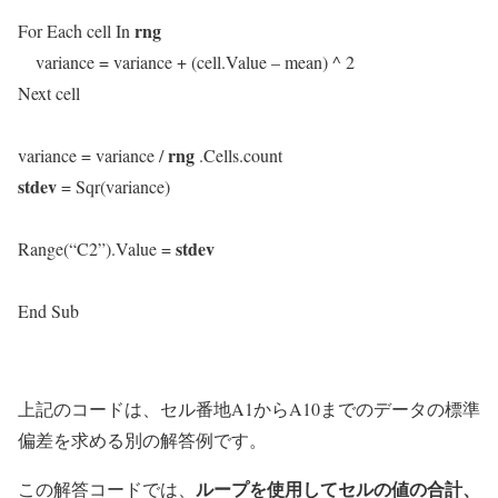
rng
For Each cell In
variance = variance + (cell.Value – mean) ^ 2
Next cell
rng
variance = variance /
.Cells.count
stdev
= Sqr(variance)
stdev
Range(“C2”).Value =
End Sub
上記のコードは、セル番地A1からA10までのデータの標準
偏差を求める別の解答例です。
ループを使用してセルの値の合計、
この解答コードでは、