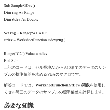
Sub SampleStDev()
rng
Dim
As Range
stdev
Dim
As Double
rng
Set
= Range(“A1:A10”)
stdev
rng
= WorksheetFunction.stdev(
)
stdev
Range(“C2”).Value =
End Sub
上記のコードは、セル番地A1からA10までのデータのサン
プルの標準偏差を求めるVBAのマクロです。
WorksheetFunction.StDev()関数
解答コードでは、
を使用し
てセル範囲のデータのサンプルの標準偏差を計算します。
必要な知識