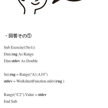
・回答その①
Sub Exercise15to1()
rng
Dim
As Range
stdev
Dim
As Double
rng
Set
= Range(“A1:A10”)
stdev
rng
= WorksheetFunction.stdev(
)
stdev
Range(“C2”).Value =
End Sub